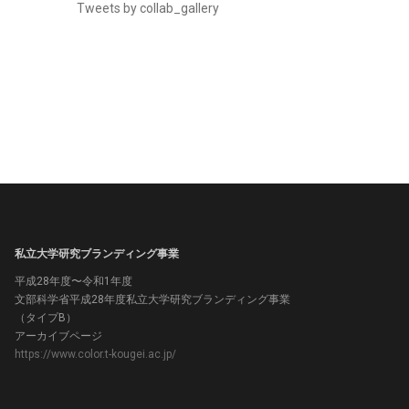
Tweets by collab_gallery
私立大学研究ブランディング事業
平成28年度〜令和1年度
文部科学省平成28年度私立大学研究ブランディング事業
（タイプB）
アーカイブページ
https://www.color.t-kougei.ac.jp/