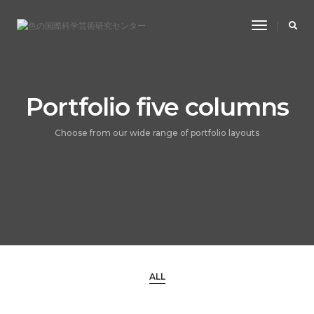
Toggle
Navigatio
Portfolio five columns
Choose from our wide range of portfolio layouts
ALL