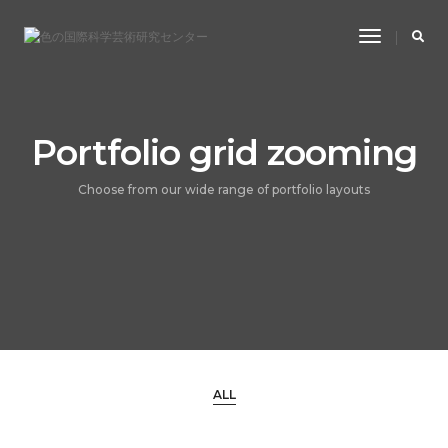
Toggle
Navigatio
Portfolio grid zooming
Choose from our wide range of portfolio layouts
ALL