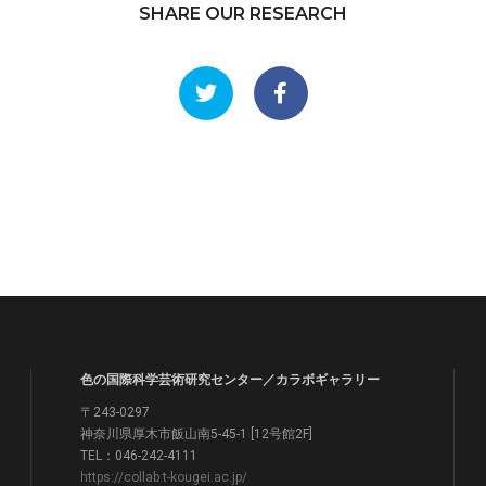
SHARE OUR RESEARCH
色の国際科学芸術研究センター／カラボギャラリー
〒243-0297
神奈川県厚木市飯山南5-45-1 [12号館2F]
TEL：046-242-4111
https://collab.t-kougei.ac.jp/