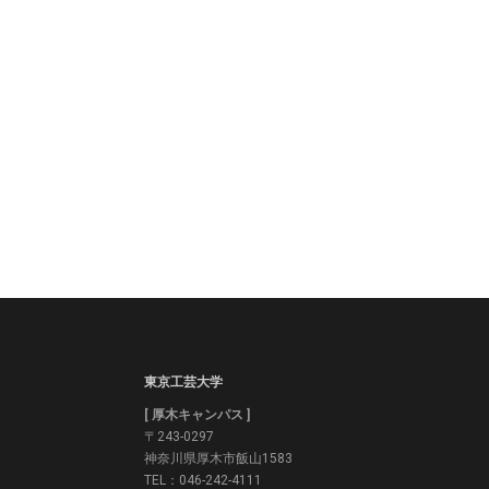
東京工芸大学
[ 厚木キャンパス ]
〒243-0297
神奈川県厚木市飯山1583
TEL：046-242-4111