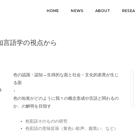
HOME
NEWS
ABOUT
RESE
知言語学の視点から
色の認識・認知→生得的な面と社会・文化的差異が生じ
る面
の
↓
色の知覚がどのように我々の概念形成や言語と関わるの
か、の解明を目指す
色彩語そのものの研究
色彩語の意味拡張（黄色い歓声、腹黒い、など）