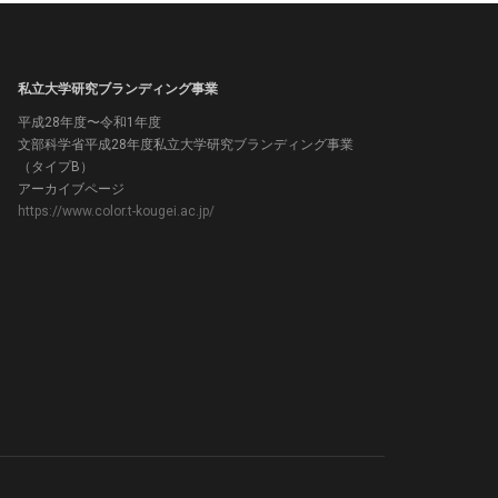
私立大学研究ブランディング事業
平成28年度〜令和1年度
文部科学省平成28年度私立大学研究ブランディング事業
（タイプB）
アーカイブページ
https://www.color.t-kougei.ac.jp/