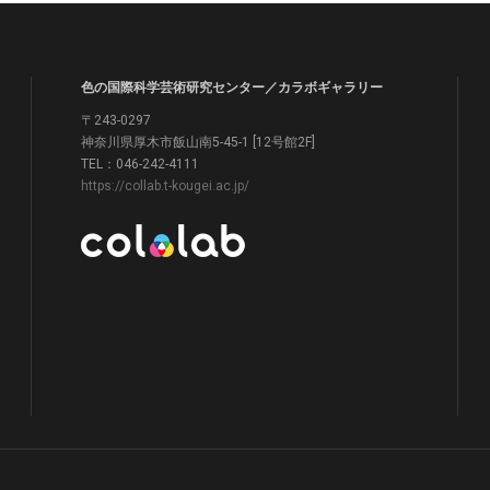
色の国際科学芸術研究センター／カラボギャラリー
〒243-0297
神奈川県厚木市飯山南5-45-1 [12号館2F]
TEL：046-242-4111
https://collab.t-kougei.ac.jp/