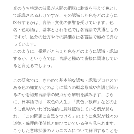
光のうち特定の波長が人間の網膜に刺激を与えて色とし
て認識されるわけですが、その認識した色をどのように
区分するかは、言語・文化の影響を受けています。色
名・色彩語は、基本とされる色では各言語で共通なもの
ですが、区分の仕方やその詳細さは各言語で極めて異な
っています。
このように、視覚がとらえた色をどのように認識・認知
するか、という点では、言語と極めて密接に関連してい
ると言えるでしょう。
この研究では、きわめて基本的な認知・認識プロセスで
ある色の知覚がどのように我々の概念形成や言語と関わ
るのかを認知言語学の観点から解明を試みます。さら
に、日本語では「灰色の人生」「黄色い歓声」などのよ
うに色彩がいわば比喩的に意味拡張している例が見ら
れ、「この問題に白黒をつける」のように色彩が我々の
道徳・倫理的価値観と結びついている例も見られます。
こうした意味拡張のメカニズムについて解明することを