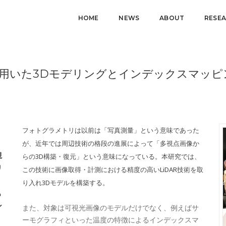
HOME
NEWS
ABOUT
RESE
を用いた3Dモデリングとインデックスマッピ
フォトグラメトリは以前は「写真測量」という意味であった
が、近年では周辺技術の格段の進展によって「多視点画像か
視
らの3D構築・復元」という意味になっている。本研究では、
リ
この技術に画像取得・計測における精度の高いLiDAR技術を取
り入れ3Dモデルを構築する。
も
ン
また、対象は可視光画像のモデルだけでなく、例えばサ
ーモグラフィといった温度の特徴によるインデックスマ