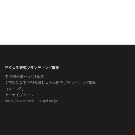
私立大学研究ブランディング事業
平成28年度〜令和1年度
文部科学省平成28年度私立大学研究ブランディング事業
（タイプB）
アーカイブページ
https://www.color.t-kougei.ac.jp/