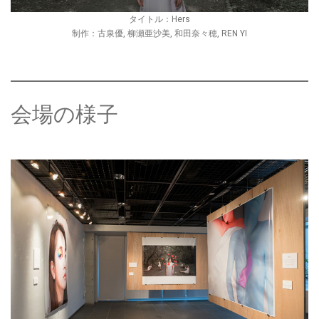
タイトル：Hers
制作：古泉優, 柳瀬亜沙美, 和田奈々穂, REN YI
会場の様子