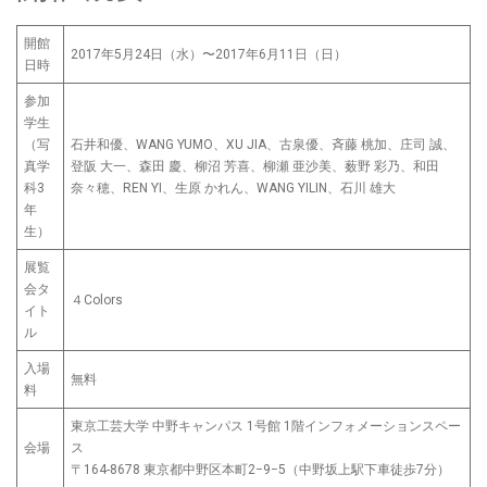
開館
2017年5月24日（水）〜2017年6月11日（日）
日時
参加
学生
（写
石井和優、WANG YUMO、XU JIA、古泉優、斉藤 桃加、庄司 誠、
真学
登阪 大一、森田 慶、柳沼 芳喜、柳瀬 亜沙美、薮野 彩乃、和田
科3
奈々穂、REN YI、生原 かれん、WANG YILIN、石川 雄大
年
生）
展覧
会タ
４Colors
イト
ル
入場
無料
料
東京工芸大学 中野キャンパス 1号館 1階インフォメーションスペー
会場
ス
〒164-8678 東京都中野区本町2−9−5（中野坂上駅下車徒歩7分）