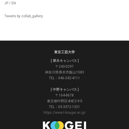
JP / EN
Tweets by collab_gallery
東京工芸大学
[ 厚木キャンパス ]
〒243-0297
神奈川県厚木市飯山1583
TEL：046-242-4111
[ 中野キャンパス ]
〒164-8678
東京都中野区本町2-9-5
TEL：03-3372-1321
https://www.t-kougei.ac.jp/