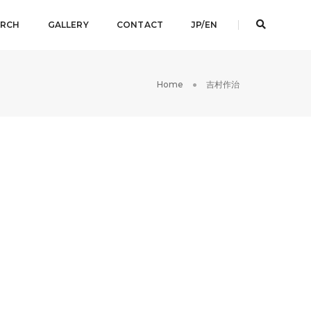
ARCH
GALLERY
CONTACT
JP/EN
Home
吉村作治