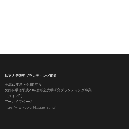
私立大学研究ブランディング事業
平成28年度〜令和1年度
文部科学省平成28年度私立大学研究ブランディング事業
（タイプB）
アーカイブページ
https://www.color.t-kougei.ac.jp/