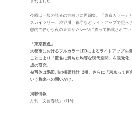
されました。
今回は一般の読者の方向けに再編集。「東京カラー」
スカイツリー、渋谷川、都庁などライトアップで照ら
想的で静かな夜の東京が7ページに渡って掲載されてい
「東京夜色」
大都市におけるフルカラーLEDによるライトアップを
ことにより「匿名に満ちた均等な現代空間」を視覚化
成の研究。
被写体は隅田川の橋梁群計12橋。さらに「東京って何
いう将来への問いかけ。
掲載情報
月刊「文藝春秋」7月号