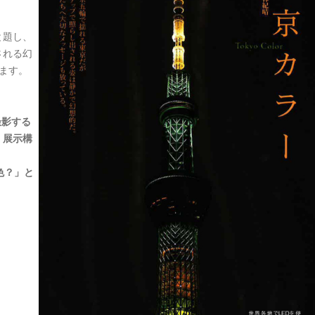
と題し、
される幻
ます。
撮影する
、展示構
色？」と