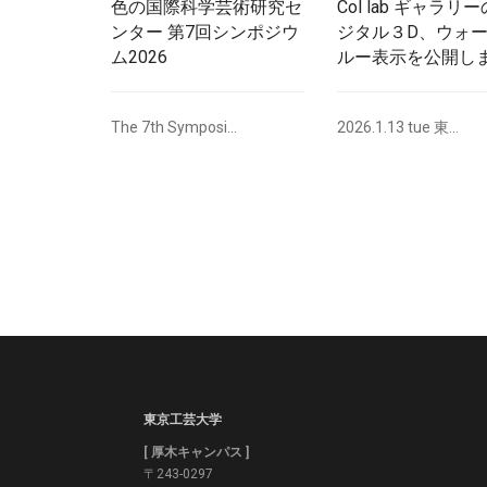
色の国際科学芸術研究セ
Col lab ギャラリ
ンター 第7回シンポジウ
ジタル３D、ウォ
ム2026
ルー表示を公開し
The 7th Symposi...
2026.1.13 tue 東...
東京工芸大学
[ 厚木キャンパス ]
〒243-0297