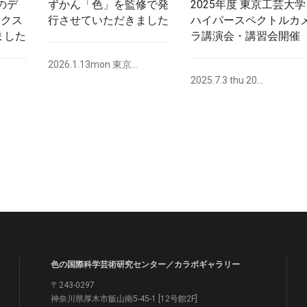
ーのデ
ずかん「色」を監修で発
2025年度 東京工芸大学
ークス
行させていただきました
ハイパースペクトルカ
ました
ラ講演会・講習会開催
2026.1.13mon 東京...
2025.7.3 thu 20...
色の国際科学芸術研究センター／カラボギャラリー
〒243-0297
神奈川県厚木市飯山南5-45-1 [12号館2F]