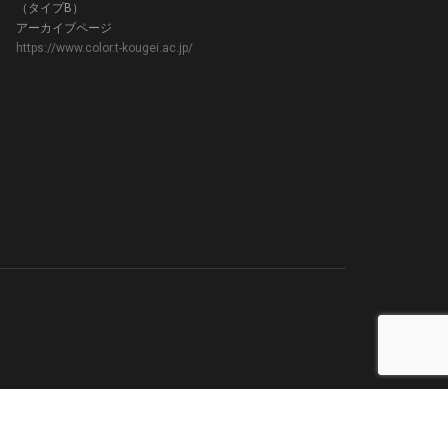
（タイプB）
アーカイブページ
https://www.color.t-kougei.ac.jp/